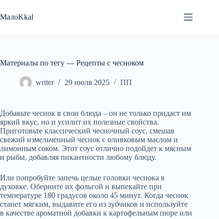
Перейти
к
МалоKkal
сути
Материалы по тегу — Рецепты с чесноком
writer
29 июля 2025
ПП
Добавьте чеснок в свои блюда – он не только придаст им
яркий вкус, но и усилит их полезные свойства.
Приготовьте классический чесночный соус, смешав
свежий измельченный чеснок с оливковым маслом и
лимонным соком. Этот соус отлично подойдет к мясным
и рыбы, добавляя пикантности любому блюду.
Или попробуйте запечь целые головки чеснока в
духовке. Оберните их фольгой и выпекайте при
температуре 180 градусов около 45 минут. Когда чеснок
станет мягким, выдавите его из зубчиков и используйте
в качестве ароматной добавки к картофельным пюре или