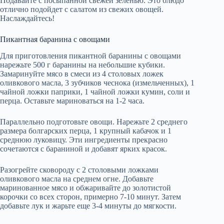
Подавайте с посыпанной свежей зеленью. Это блюдо
отлично подойдет с салатом из свежих овощей.
Наслаждайтесь!
Пикантная баранина с овощами
Для приготовления пикантной баранины с овощами
нарежьте 500 г баранины на небольшие кубики.
Замаринуйте мясо в смеси из 4 столовых ложек
оливкового масла, 3 зубчиков чеснока (измельченных), 1
чайной ложки паприки, 1 чайной ложки кумин, соли и
перца. Оставьте мариноваться на 1-2 часа.
Параллельно подготовьте овощи. Нарежьте 2 среднего
размера болгарских перца, 1 крупный кабачок и 1
среднюю луковицу. Эти ингредиенты прекрасно
сочетаются с бараниной и добавят ярких красок.
Разогрейте сковороду с 2 столовыми ложками
оливкового масла на среднем огне. Добавьте
маринованное мясо и обжаривайте до золотистой
корочки со всех сторон, примерно 7-10 минут. Затем
добавьте лук и жарьте еще 3-4 минуты до мягкости.