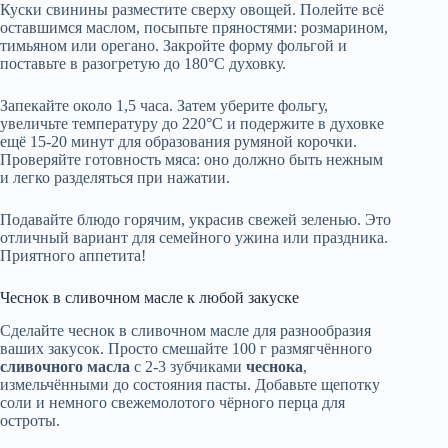
Куски свинины разместите сверху овощей. Полейте всё
оставшимся маслом, посыпьте пряностями: розмарином,
тимьяном или орегано. Закройте форму фольгой и
поставьте в разогретую до 180°C духовку.
Запекайте около 1,5 часа. Затем уберите фольгу,
увеличьте температуру до 220°C и подержите в духовке
ещё 15-20 минут для образования румяной корочки.
Проверяйте готовность мяса: оно должно быть нежным
и легко разделяться при нажатии.
Подавайте блюдо горячим, украсив свежей зеленью. Это
отличный вариант для семейного ужина или праздника.
Приятного аппетита!
Чеснок в сливочном масле к любой закуске
Сделайте чеснок в сливочном масле для разнообразия
ваших закусок. Просто смешайте 100 г размягчённого
сливочного масла
с 2-3 зубчиками
чеснока
,
измельчёнными до состояния пасты. Добавьте щепотку
соли и немного свежемолотого чёрного перца для
остроты.