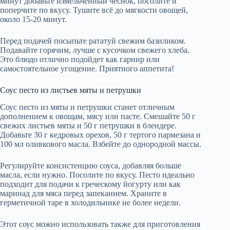
минут добавьте измельченный чеснок, посолите и
поперчите по вкусу. Тушите всё до мягкости овощей,
около 15-20 минут.
Перед подачей посыпьте рататуй свежим базиликом.
Подавайте горячим, лучше с кусочком свежего хлеба.
Это блюдо отлично подойдет как гарнир или
самостоятельное угощение. Приятного аппетита!
Соус песто из листьев мяты и петрушки
Соус песто из мяты и петрушки станет отличным
дополнением к овощам, мясу или пасте. Смешайте 50 г
свежих листьев мяты и 50 г петрушки в блендере.
Добавьте 30 г кедровых орехов, 50 г тертого пармезана и
100 мл оливкового масла. Взбейте до однородной массы.
Регулируйте консистенцию соуса, добавляя больше
масла, если нужно. Посолите по вкусу. Песто идеально
подходит для подачи к греческому йогурту или как
маринад для мяса перед запеканием. Храните в
герметичной таре в холодильнике не более недели.
Этот соус можно использовать также для приготовления