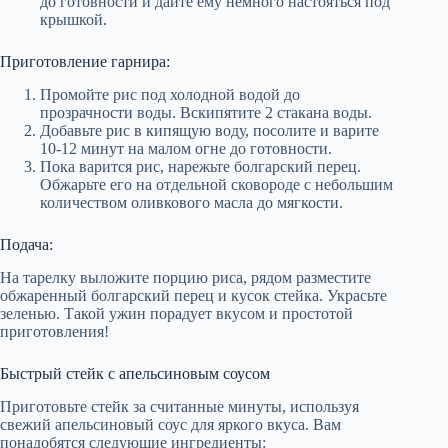
до готовности и дайте ему немного настояться под
крышкой.
Приготовление гарнира:
Промойте рис под холодной водой до
прозрачности воды. Вскипятите 2 стакана воды.
Добавьте рис в кипящую воду, посолите и варите
10-12 минут на малом огне до готовности.
Пока варится рис, нарежьте болгарский перец.
Обжарьте его на отдельной сковороде с небольшим
количеством оливкового масла до мягкости.
Подача:
На тарелку выложите порцию риса, рядом разместите
обжаренный болгарский перец и кусок стейка. Украсьте
зеленью. Такой ужин порадует вкусом и простотой
приготовления!
Быстрый стейк с апельсиновым соусом
Приготовьте стейк за считанные минуты, используя
свежий апельсиновый соус для яркого вкуса. Вам
понадобятся следующие ингредиенты: