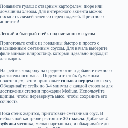
Подавайте гуляш с отварным картофелем, пюре или
домашним хлебом. Для интересного акцента можно
посыпать свежей зеленью перед подачей. Приятного
аппетита!
Легкий и быстрый стейк под сметанным соусом
Приготовьте стейк из говядины быстро и просто с
насыщенным сметанным соусом. Для начала выберите
филе миньон илиростбиф, который идеально подходит
для жарки.
Нагрейте сковороду на среднем огне и добавьте немного
растительного масла. Подсушите стейк бумажным
полотенцем, затем приправьте
солью
и
перцем
по вкусу.
Обжаривайте стейк по 3-4 минуты с каждой стороны для
достижения степени прожарки Medium. Используйте
щипцы, чтобы перевернуть мясо, чтобы сохранить его
сочность.
Пока стейк жарится, приготовьте сметанный соус. В
небольшой кастрюле растопите
30 г масла
. Добавьте
2
зубчика чеснока
, мелко нарезанных, и обжаривайте до