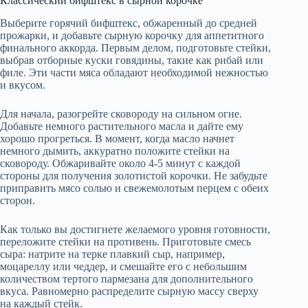
Классический бифштекс в сырной корочке
Выберите горячий бифштекс, обжаренный до средней
прожарки, и добавьте сырную корочку для аппетитного
финального аккорда. Первым делом, подготовьте стейки,
выбрав отборные куски говядины, такие как рибай или
филе. Эти части мяса обладают необходимой нежностью
и вкусом.
Для начала, разогрейте сковороду на сильном огне.
Добавьте немного растительного масла и дайте ему
хорошо прогреться. В момент, когда масло начнет
немного дымить, аккуратно положите стейки на
сковороду. Обжаривайте около 4-5 минут с каждой
стороны для получения золотистой корочки. Не забудьте
приправить мясо солью и свежемолотым перцем с обеих
сторон.
Как только вы достигнете желаемого уровня готовности,
переложите стейки на противень. Приготовьте смесь
сыра: натрите на терке плавкий сыр, например,
моцареллу или чеддер, и смешайте его с небольшим
количеством тертого пармезана для дополнительного
вкуса. Равномерно распределите сырную массу сверху
на каждый стейк.