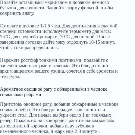
Полейте оставшимся маринадом и добавьте немного
бульона для сочности. Закройте форму фольгой, чтобы
сохранить влагу.
Готовьте в духовке 1-1.5 часа. Для достижения желаемой
степени готовности используйте термометр для мяса:
55°C для средней прожарки, 70°C для полной. После
завершения готовки дайте мясу отдохнуть 10-15 минут,
чтобы соки распределились.
Нарежьте ростбиф тонкими ломтиками, подавайте с
запечёнными овощами и зеленью. Это блюдо станет
ярким акцентом вашего ужина, сочетая в себе ароматы и
текстуры.
Ароматное овощное рагу с обжаренными в чесноке
говяжьими ребрами
Приготовь овощное рагу, добавив обжаренные в чесноке
говяжьи ребра. Это блюдо порадует ваш аппетит и
украсит стол. Для начала выбери около 1 кг говяжьих
ребер. Обжарь их на сковороде с растительным маслом
до золотистой корочки, добавь пару зубчиков
измельченного чеснока, и жарь еще 2-3 минуты.