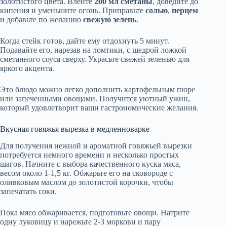
золотистого цвета. Влейте
200 мл сметаны
, доведите до
кипения и уменьшите огонь. Приправьте
солью
,
перцем
и добавьте по желанию
свежую зелень
.
Когда стейк готов, дайте ему отдохнуть 5 минут.
Подавайте его, нарезав на ломтики, с щедрой ложкой
сметанного соуса сверху. Украсьте свежей зеленью для
яркого акцента.
Это блюдо можно легко дополнить картофельным пюре
или запеченными овощами. Получится уютный ужин,
который удовлетворит ваши гастрономические желания.
Вкусная говяжья вырезка в медленноварке
Для получения нежной и ароматной говяжьей вырезки
потребуется немного времени и несколько простых
шагов. Начните с выбора качественного куска мяса,
весом около 1-1,5 кг. Обжарьте его на сковороде с
оливковым маслом до золотистой корочки, чтобы
запечатать соки.
Пока мясо обжаривается, подготовьте овощи. Натрите
одну луковицу и нарежьте 2-3 моркови и пару