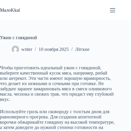
Перейти
к
МалоKkal
сути
Ужин с говядиной
writer
10 ноября 2025
Лёгкие
Чтобы приготовить идеальный ужин с говядиной,
выберите качественный кусок мяса, например, рибай
или антрекот. Эти части имеют хорошую мраморность,
что делает их нежными и сочными при готовке. Не
забудьте заранее замариновать мясо в смеси оливкового
масла, чеснока и свежих трав, что придаст ему глубокий
вкус.
Используйте гриль или сковороду с толстым дном для
равномерного прогрева. Для создания аппетитной
корочки обжаривайте говядину на высокой температуре,
а затем доведите до нужной степени готовности на