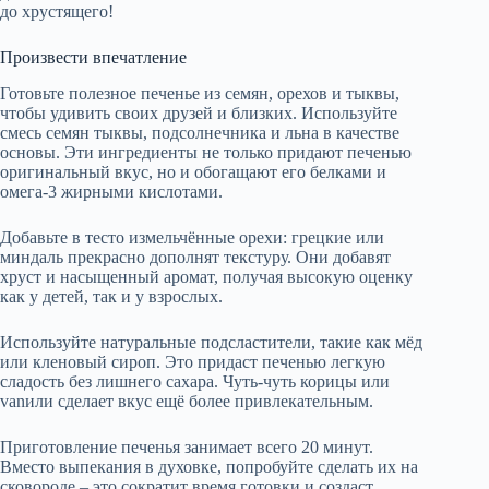
до хрустящего!
Произвести впечатление
Готовьте полезное печенье из семян, орехов и тыквы,
чтобы удивить своих друзей и близких. Используйте
смесь семян тыквы, подсолнечника и льна в качестве
основы. Эти ингредиенты не только придают печенью
оригинальный вкус, но и обогащают его белками и
омега-3 жирными кислотами.
Добавьте в тесто измельчённые орехи: грецкие или
миндаль прекрасно дополнят текстуру. Они добавят
хруст и насыщенный аромат, получая высокую оценку
как у детей, так и у взрослых.
Используйте натуральные подсластители, такие как мёд
или кленовый сироп. Это придаст печенью легкую
сладость без лишнего сахара. Чуть-чуть корицы или
vanили сделает вкус ещё более привлекательным.
Приготовление печенья занимает всего 20 минут.
Вместо выпекания в духовке, попробуйте сделать их на
сковороде – это сократит время готовки и создаст