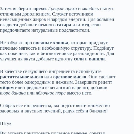
Затем выберите
орехи
.
Грецкие орехи
и
миндаль
станут
отличным дополнением. Служат источником
ненасыщенных жиров и зарядом энергии. Для большей
сладости добавьте немного
сахара
или
мед
, если
предпочитаете натуральные подсластители.
Не забудьте про
овсяные хлопья
, которые придадут
печенью мягкость и необходимую структуру. Подойдут
как обычные, так и безглютеновые разновидности. Для
улучшения вкуса добавьте щепотку
соли
и
ванили
.
В качестве связующего ингредиента используйте
растительное масло
или
ореховое масло
. Они сделают
тесто более однородным и нежным. Завершите рецепт
яйцом
или предложите веганский вариант, добавив
пюре банана
или
яблочное пюре
вместо него.
Собрав все ингредиенты, вы подготовите множество
здоровых и вкусных печений, радуя себя и близких!
Штук
Вы можете приготовить полезное печенье, сочетая