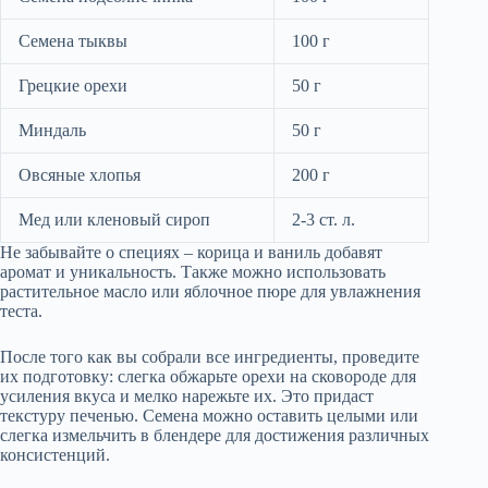
Семена тыквы
100 г
Грецкие орехи
50 г
Миндаль
50 г
Овсяные хлопья
200 г
Мед или кленовый сироп
2-3 ст. л.
Не забывайте о специях – корица и ваниль добавят
аромат и уникальность. Также можно использовать
растительное масло или яблочное пюре для увлажнения
теста.
После того как вы собрали все ингредиенты, проведите
их подготовку: слегка обжарьте орехи на сковороде для
усиления вкуса и мелко нарежьте их. Это придаст
текстуру печенью. Семена можно оставить целыми или
слегка измельчить в блендере для достижения различных
консистенций.