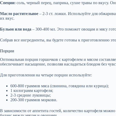
Специи:
соль, черный перец, паприка, сухие травы по вкусу. О
Масло растительное
– 2-3 ст. ложки. Используйте для обжарив
их вкус.
Бульон или вода
– 300-400 мл. Это поможет овощам и мясу гот
Собрав все ингредиенты, вы будете готовы к приготовлению эт
Порции
Оптимальная порция горшочков с картофелем и мясом составляет
обеспечивает насыщение, позволяя насладиться блюдом без чувс
Для приготовления на четыре порции используйте:
600-800 граммов мяса (свинина, говядина или курица);
1 килограмм картофеля;
2-3 средние луковицы;
200-300 граммов моркови.
В зависимости от аппетита гостей, количество картофеля можно
баланс между мясом и овощами.