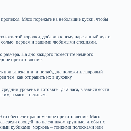
 пропекся. Мясо порежьте на небольшие куски, чтобы
 золотистой корочки, добавив к нему нарезанный лук и
есь солью, перцем и вашими любимыми специями.
о размера. На дно каждого поместите немного
ерное приготовление.
ь при запекании, и не забудьте положить лавровый
д тем, как отправить их в духовку.
средний уровень и готовьте 1,5-2 часа, в зависимости
гким, а мясо – нежным.
 Это обеспечит равномерное приготовление. Мясо
ись среди овощей, но не слишком крупные, чтобы их
елкими кубиками, морковь – тонкими полосками или