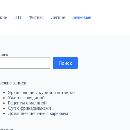
кие
ПП
Фитнес
Лёгкие
Белковые
оиск
Поиск
вежие записи
Яркие овощи с куриной котлетой
Ужин с говядиной
Рецепты с малиной
Суп с фрикадельками
Домашнее печенье с вареньем