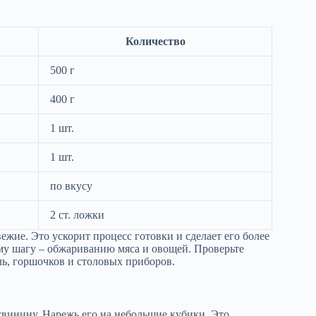
Количество
500 г
400 г
1 шт.
1 шт.
по вкусу
2 ст. ложки
ежие. Это ускорит процесс готовки и сделает его более
му шагу – обжариванию мяса и овощей. Проверьте
ь, горшочков и столовых приборов.
свинину. Нарежь его на небольшие кубики. Это