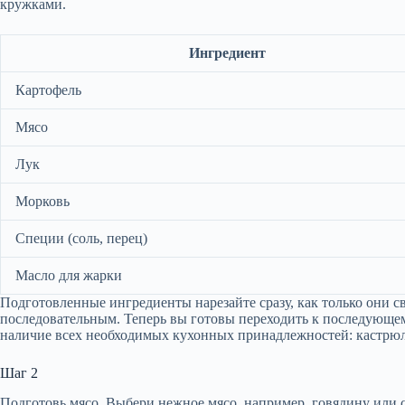
кружками.
Ингредиент
Картофель
Мясо
Лук
Морковь
Специи (соль, перец)
Масло для жарки
Подготовленные ингредиенты нарезайте сразу, как только они св
последовательным. Теперь вы готовы переходить к последующе
наличие всех необходимых кухонных принадлежностей: кастрюл
Шаг 2
Подготовь мясо. Выбери нежное мясо, например, говядину или 