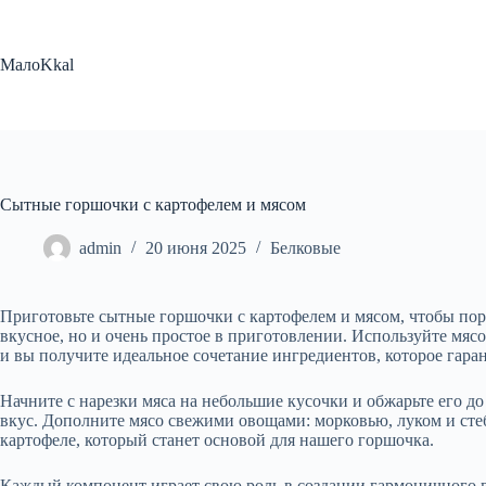
Перейти
к
сути
МалоKkal
Сытные горшочки с картофелем и мясом
admin
20 июня 2025
Белковые
Приготовьте сытные горшочки с картофелем и мясом, чтобы пор
вкусное, но и очень простое в приготовлении. Используйте мяс
и вы получите идеальное сочетание ингредиентов, которое гара
Начните с нарезки мяса на небольшие кусочки и обжарьте его 
вкус. Дополните мясо свежими овощами: морковью, луком и стебл
картофеле, который станет основой для нашего горшочка.
Каждый компонент играет свою роль в создании гармоничного 