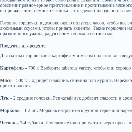
обеспечит равномерное приготовление и пропитывание мясного 
и, при желании, немного чеснока – это сделает блюдо по-насто
Готовьте горшочки в духовке около полутора часов, чтобы все э
любимыми соусами, чтобы придать акценты. Такие горшочки идеа
праздничного ужина, радуя своим теплом и сытностью.
Продукты для рецепта
Для сытных горшочков с картофелем и мясом подготовьте след
Картофель
– 700 г. Выберите tuberous variety, чтобы они хорош
Мясо
– 500 г. Подойдет говядина, свинина или курица. Нарежь
приготовления.
Лук
– 2 средние головки. Репчатый лук добавит сладости и аром
Морковь
– 1-2 шт. Морковь натрите на крупной терке или наре
Чеснок
– 3-4 зубчика. Измельчите или пропустите через пресс,