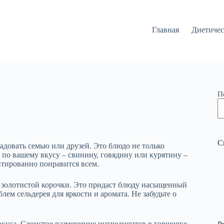
Главная
Диетичес
П
С
адовать семью или друзей. Это блюдо не только
о по вашему вкусу – свинину, говядину или курятину –
нтированно понравится всем.
до золотистой корочки. Это придаст блюду насыщенный
ем сельдерея для яркости и аромата. Не забудьте о
вкуса. Слоистое размещение ингредиентов в горшочке