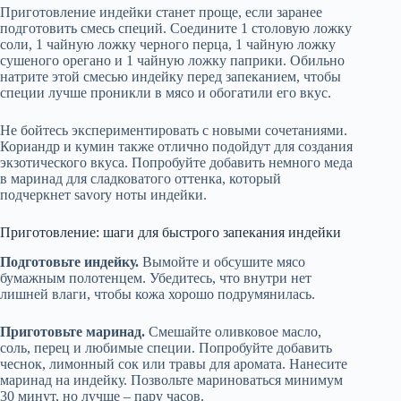
Приготовление индейки станет проще, если заранее
подготовить смесь специй. Соедините 1 столовую ложку
соли, 1 чайную ложку черного перца, 1 чайную ложку
сушеного орегано и 1 чайную ложку паприки. Обильно
натрите этой смесью индейку перед запеканием, чтобы
специи лучше проникли в мясо и обогатили его вкус.
Не бойтесь экспериментировать с новыми сочетаниями.
Кориандр и кумин также отлично подойдут для создания
экзотического вкуса. Попробуйте добавить немного меда
в маринад для сладковатого оттенка, который
подчеркнет savory ноты индейки.
Приготовление: шаги для быстрого запекания индейки
Подготовьте индейку.
Вымойте и обсушите мясо
бумажным полотенцем. Убедитесь, что внутри нет
лишней влаги, чтобы кожа хорошо подрумянилась.
Приготовьте маринад.
Смешайте оливковое масло,
соль, перец и любимые специи. Попробуйте добавить
чеснок, лимонный сок или травы для аромата. Нанесите
маринад на индейку. Позвольте мариноваться минимум
30 минут, но лучше – пару часов.