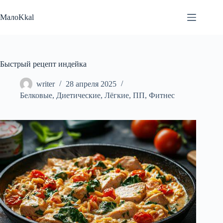
Перейти
к
МалоKkal
сути
Быстрый рецепт индейка
writer
28 апреля 2025
Белковые
,
Диетические
,
Лёгкие
,
ПП
,
Фитнес