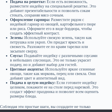
Подача на решетке:
Если есть возможность,
разместите индейку на специальной решетке. Это
добавит презентабельности и позволить сокам
стекать, сохраняя мясо сочным.
Оформление гарнира:
Разместите рядом с
индейкой гарнир из овощей, картофельного пюре
или риса. Оформите его в виде бордюра, чтобы
создать эффектный контраст.
Зелень:
Используйте свежую зелень, такую как
петрушка или укроп. Он придаст яркость и
свежесть. Разложите ее по краям тарелки или
засыпьте сверху.
Соусы:
Подавайте индейку с различными соусами
в небольших соусницах. Это не только украсит
подачу, но и добавит выбор для гостей.
Цветные акценты:
Используйте яркие сезонные
овощи, такие как морковь, перец или свекла. Они
добавят цвет и аппетитный вид.
Подача в целую индейку:
Если готовите индейку
целиком, покажите ее на столе перед нарезкой. Это
создаст эффект праздника и позволит всем оценить
размеры блюда.
Соблюдая эти простые шаги, вы создадите не только
вкусный, но и визуально привлекательный ужин,